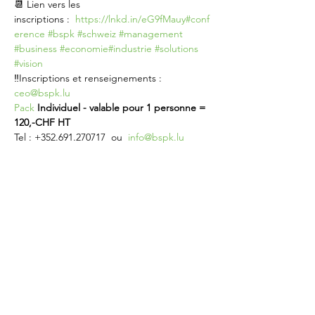
📆 Lien vers les 
inscriptions :  
https://lnkd.in/eG9fMauy
#conf
erence
#bspk
#schweiz
#management
#business
#economie
#industrie
#solutions
#vision
‼️Inscriptions et renseignements : 
ceo@bspk.lu
Pack
Individuel - valable pour 1 personne = 
120,-CHF HT
Tel : +352.691.270717  ou  
info@bspk.lu
Share this event