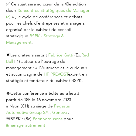
✅ Ce sujet sera au cœur de la 40e édition 
des « 
Rencontres Stratégiques du Manager 
(c)
 » , le cycle de conférences et débats 
pour les chefs d’entreprises et managers 
organisé par le cabinet de conseil 
stratégique 
BSPK - Strategy & 
Management
.  

🌟Les orateurs seront 
Fabrice Gatti
 (Ex.
Red 
Bull
 F1) auteur de l’ouvrage de 
management : « L’Autruche et le curieux » 
et accompagné de 
HF PREVOST
expert en 
stratégie et fondateur du cabinet BSPK.  

🍀Cette conférence inédite aura lieu à 
partir de 18h le 16 novembre 2023 

à Nyon (CH) au siège de 
Pegasus 
Automotive Group SA , Geneva 
.  

🎯BSPK : (Re) 
#donnerdusens
 pour 
#managerautrement