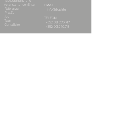
Tagesordnung und
Veranstaltungen
Enten
EMAIL
Referenzen
info@bspk.lu
Pres
Zu
J
ob
TELFON
Team
+352 691 270 717
Conta
Seite
+352 69
1.270.718
BSPK Sàrl
MwSt.: LU30072684
RCS: B222328
Autorisierung
10088527
/0
Geschäftsbedingungen
Newsletter
Abonnieren