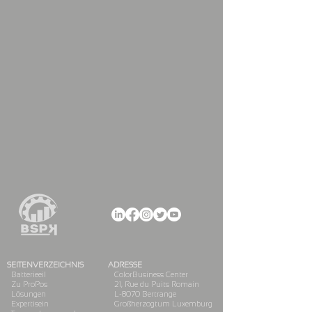
SEITENVERZEICHNIS
ADRESSE
Batterie
eil
ColorBusiness Center
Zu Pro
Pos
21, Rue du Puits Romain
Lösungen
L-
8070 Bertrange
Experti
sein
Großherzogtum Luxemburg