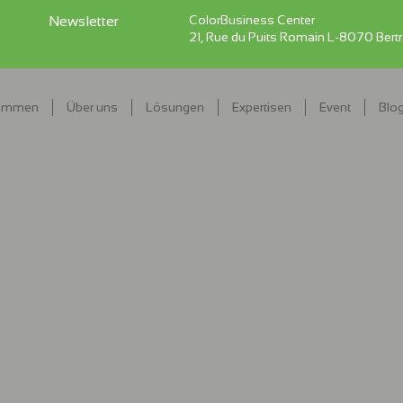
ColorBusiness Center
Newsletter
21, Rue du Puits Romain L-8070 Bert
kommen
Über uns
Lösungen
Expertisen
Event
Blo