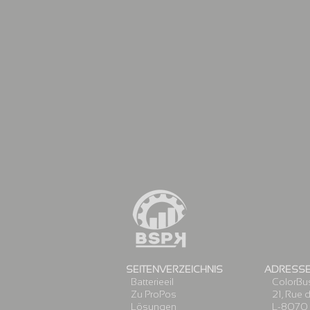
SEITENVERZEICHNIS
ADRESS
Batterie
eil
ColorBus
Zu Pro
Pos
21, Rue d
Lösungen
L-
8070 