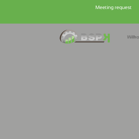
Meeting request
Will