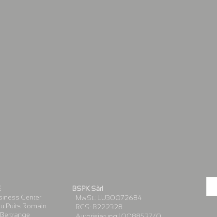
E
BSPK Sàrl
iness Center
MwSt.: LU30072684
u Puits Romain
RCS: B222328
Bertrange
Autorisierung 10088527/0