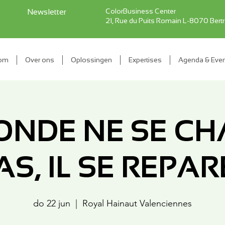
ColorBusiness Center
Newsletter
21, Rue du Puits Romain L-8070 Bert
om
Over ons
Oplossingen
Expertises
Agenda & Eve
ONDE NE SE C
AS, IL SE REPARE
do 22 jun
  |  
Royal Hainaut Valenciennes