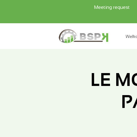
Meeting request
Welk
LE M
P