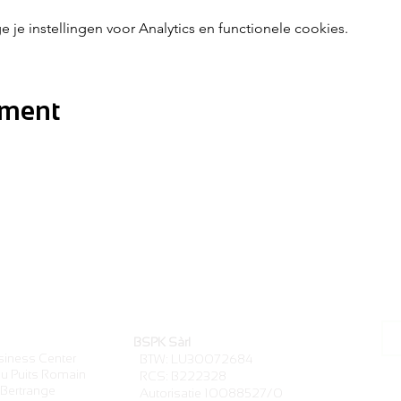
e instellingen voor Analytics en functionele cookies.
ement
BSPK Sàrl
iness Center
BTW: LU30072684
u Puits Romain
RCS: B222328
Bertrange
Autorisatie 10088527/0