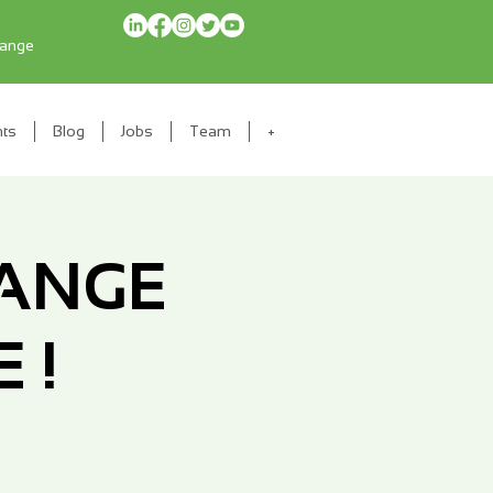
range
nts
Blog
Jobs
Team
+
HANGE
 !