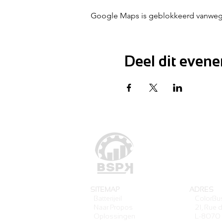
Google Maps is geblokkeerd vanwege j
Deel dit even
SITEMAP
ADRES
Batterij
eil
ColorBus
Naar Pro
pos
21, Rue d
Oplossingen
L-
8070 