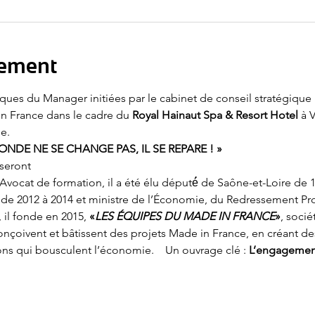
nement
ques du Manager initiées par le cabinet de conseil stratégique 
en France dans le cadre du 
Royal Hainaut Spa & Resort Hotel
 à 
e.
ONDE NE SE CHANGE PAS, IL SE REPARE ! »
seront
 Avocat de formation, il a été élu député́ de Saône-et-Loire de 19
de 2012 à 2014 et ministre de l’Économie, du Redressement Pr
il fonde en 2015, 
«
LES ÉQUIPES DU MADE IN FRANCE
»
, socié
conçoivent et bâtissent des projets Made in France, en créant de
ions qui bousculent l’économie.    Un ouvrage clé : 
L’engagemen