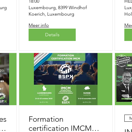
18:00
HE
urg
Luxembourg, 8399 Windhof
Lux
Koerich, Luxembourg
Hol
Meer info
Mee
Details
es
Formation
M
 "
certification IMCM