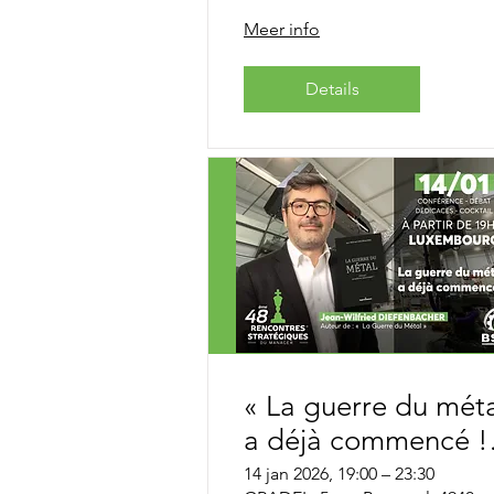
puissance ! avec le
Meer info
Général Pierre de Vi
(1)
Details
« La guerre du mét
a déjà commencé !
avec Jean-Wilfried
14 jan 2026, 19:00 – 23:30