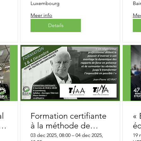
puissance ! avec le
Luxembourg
Bai
...
Général Pierre de
Meer info
Mee
Villiers
Details
al
Formation certifiante
« 
 »
à la méthode de
éc
négociation "TINA"
» 
03 dec 2025, 08:00 – 04 dec 2025,
19 