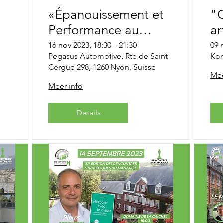
«Épanouissement et
"O
Performance au
ar
travail : L’impossible
16 nov 2023, 18:30 – 21:30
09 
Pegasus Automotive, Rte de Saint-
Kon
équation ?» 40e
Cergue 298, 1260 Nyon, Suisse
Rencontres
Mee
Meer info
Stratégiques du
Manager BSPK
Details