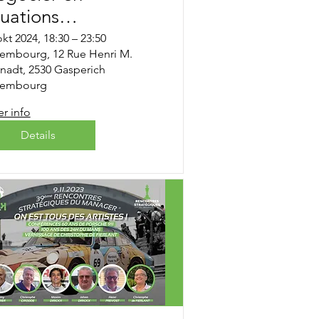
tuations
nflictuelles !
okt 2024, 18:30 – 23:50
embourg, 12 Rue Henri M.
nadt, 2530 Gasperich
xembourg
r info
Details