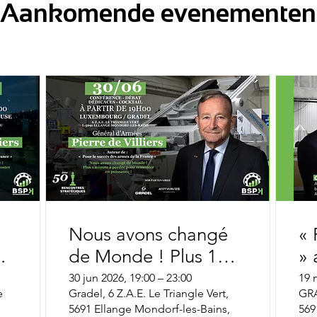
Aankomende evenementen
Nous avons changé
« Po
de Monde ! Plus 1
» 
minute à perdre pour
d
30 jun 2026, 19:00 – 23:00
19 
e
Gradel, 6 Z.A.E. Le Triangle Vert,
GRA
remonter en
5691 Ellange Mondorf-les-Bains,
569