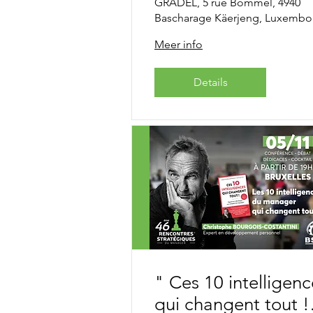
GRADEL, 5 rue Bommel, 4940
Diefenbacher
Bascharage Käerjeng, Luxembo
Meer info
Details
" Ces 10 intelligenc
qui changent tout !