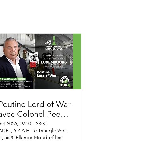
utine Lord of War
avec Colonel Peer
e JONG
mrt 2026, 19:00 – 23:30
DEL, 6 Z.A.E. Le Triangle Vert
1, 5620 Ellange Mondorf-les-