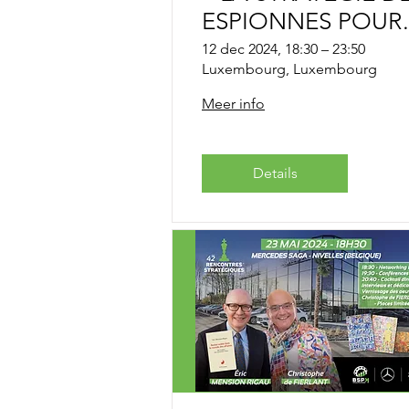
ESPIONNES POUR
S’IMPOSER DANS
12 dec 2024, 18:30 – 23:50
Luxembourg, Luxembourg
UN MONDE
ENCORE TRÈS
Meer info
MASCULIN !
Details