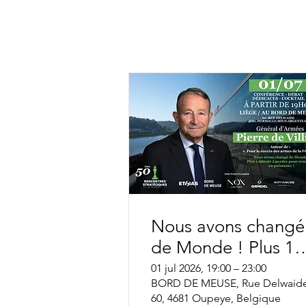
Nous avons changé
de Monde ! Plus 1
minute à perdre pour
01 jul 2026, 19:00 – 23:00
BORD DE MEUSE, Rue Delwaid
remonter en
60, 4681 Oupeye, Belgique