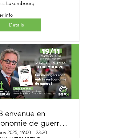
ns, Luxembourg
r info
Details
Bienvenue en
onomie de guerre !
avec David Baverez
nov 2025, 19:00 – 23:30