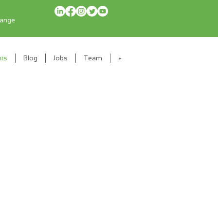
range
nts
Blog
Jobs
Team
+