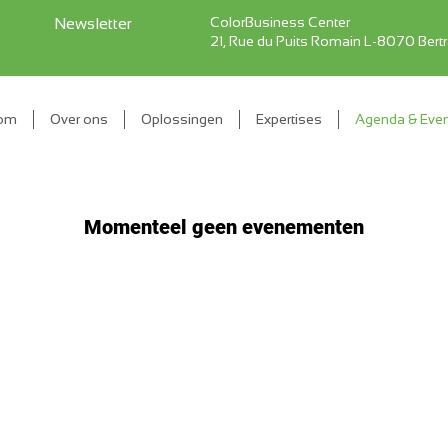
ColorBusiness Center
Newsletter
21, Rue du Puits Romain L-8070 Bert
om
Over ons
Oplossingen
Expertises
Agenda & Eve
Momenteel geen evenementen