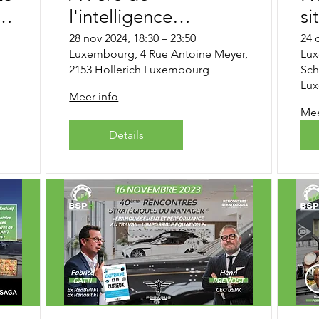
l'intelligence
si
artificielle, qui
co
28 nov 2024, 18:30 – 23:50
24 
Luxembourg, 4 Rue Antoine Meyer,
Lux
vantera l'intelligence
2153 Hollerich Luxembourg
Sch
de la main et sa
Lu
Meer info
splendeur ?
Mee
Details