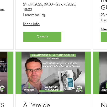
I
s -
LUXEMBOURG
21 okt 2025, 09:00 – 23 okt 2025,
G
os,
18:00
E
Luxembourg
23 
Lu
F
Meer info
E
Mee
Details
ES
À l'ère de
Né