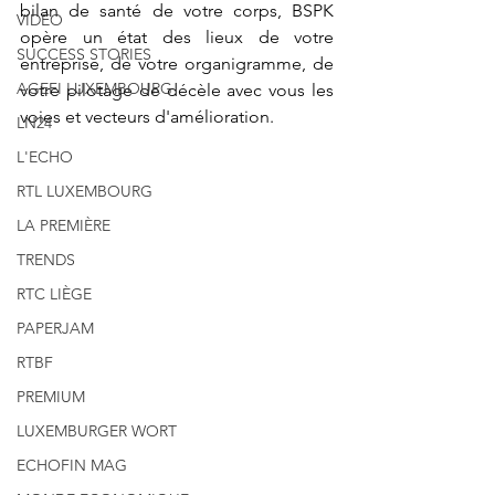
bilan de santé de votre corps, BSPK 
VIDÉO
opère un état des lieux de votre 
SUCCESS STORIES
entreprise, de votre organigramme, de 
AGEFI LUXEMBOURG
votre pilotage de décèle avec vous les 
voies et vecteurs d'amélioration.
LN24
L'ECHO
RTL LUXEMBOURG
LA PREMIÈRE
TRENDS
RTC LIÈGE
PAPERJAM
RTBF
PREMIUM
LUXEMBURGER WORT
ECHOFIN MAG