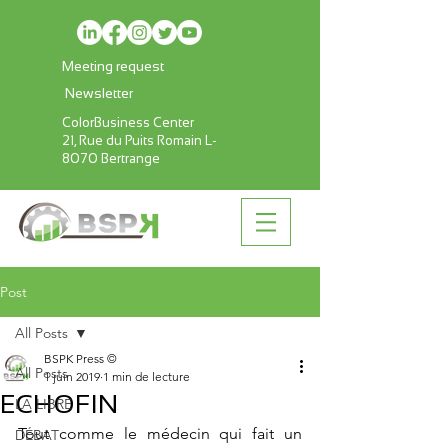
Meeting request
Newsletter
ColorBusiness Center
21, Rue du Puits Romain L-
8070 Bertrange
Post
All Posts
BSPK Press ©
All Posts
1 juin 2019
1 min de lecture
ECHOFIN
LA LIBRE
Tout comme le médecin qui fait un 
DÉBAT