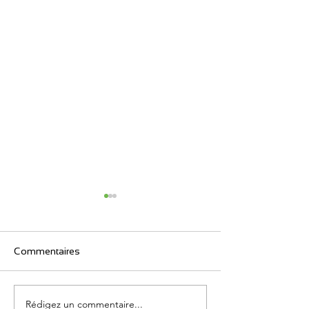
Commentaires
ECOFIN
ECOFIN
Rédigez un commentaire...